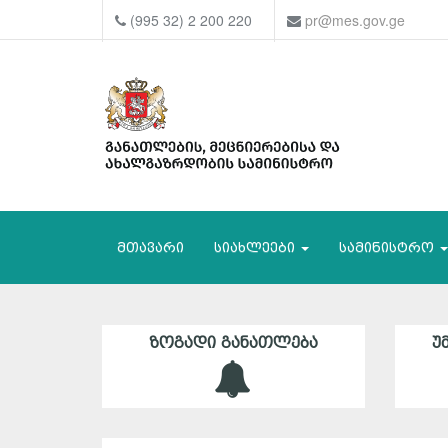
(995 32) 2 200 220
pr@mes.gov.ge
მთავარი
სიახლეები
სამინისტრო
ᲖᲝᲒᲐᲓᲘ ᲒᲐᲜᲐᲗᲚᲔᲑᲐ
Უ