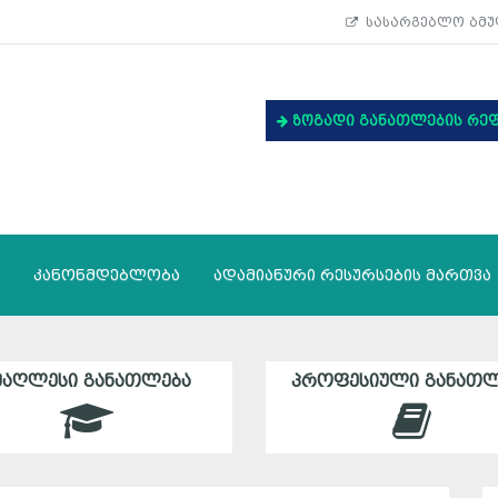
სასარგებლო ბმუ
ზოგადი განათლების რე
კანონმდებლობა
ადამიანური რესურსების მართვა
ᲛᲐᲦᲚᲔᲡᲘ ᲒᲐᲜᲐᲗᲚᲔᲑᲐ
ᲞᲠᲝᲤᲔᲡᲘᲣᲚᲘ ᲒᲐᲜᲐᲗᲚ