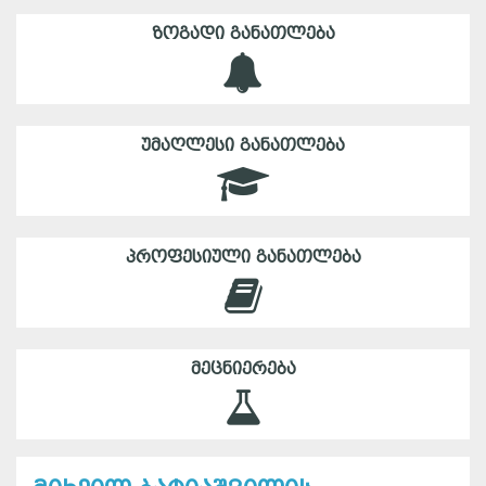
ᲖᲝᲒᲐᲓᲘ ᲒᲐᲜᲐᲗᲚᲔᲑᲐ
ᲣᲛᲐᲦᲚᲔᲡᲘ ᲒᲐᲜᲐᲗᲚᲔᲑᲐ
ᲞᲠᲝᲤᲔᲡᲘᲣᲚᲘ ᲒᲐᲜᲐᲗᲚᲔᲑᲐ
ᲛᲔᲪᲜᲘᲔᲠᲔᲑᲐ