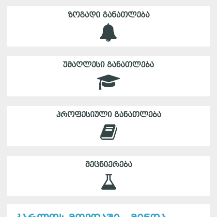
ᲖᲝᲒᲐᲓᲘ ᲒᲐᲜᲐᲗᲚᲔᲑᲐ
ᲣᲛᲐᲦᲚᲔᲡᲘ ᲒᲐᲜᲐᲗᲚᲔᲑᲐ
ᲞᲠᲝᲤᲔᲡᲘᲣᲚᲘ ᲒᲐᲜᲐᲗᲚᲔᲑᲐ
ᲛᲔᲪᲜᲘᲔᲠᲔᲑᲐ