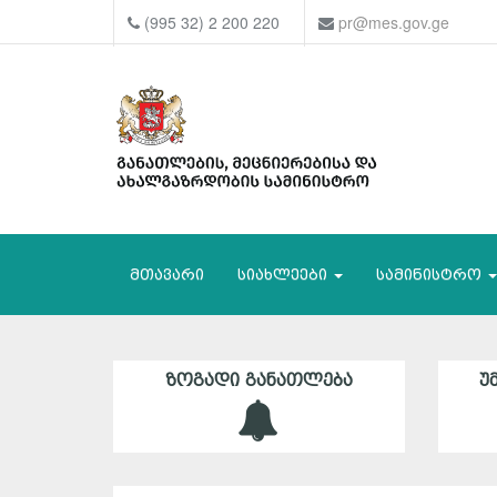
(995 32) 2 200 220
pr@mes.gov.ge
მთავარი
სიახლეები
სამინისტრო
ᲖᲝᲒᲐᲓᲘ ᲒᲐᲜᲐᲗᲚᲔᲑᲐ
Უ