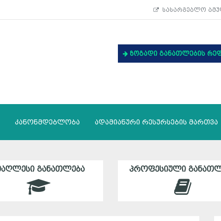
სასარგებლო ბმუ
ზოგადი განათლების რე
კანონმდებლობა
ადამიანური რესურსების მართვა
ᲛᲐᲦᲚᲔᲡᲘ ᲒᲐᲜᲐᲗᲚᲔᲑᲐ
ᲞᲠᲝᲤᲔᲡᲘᲣᲚᲘ ᲒᲐᲜᲐᲗᲚ