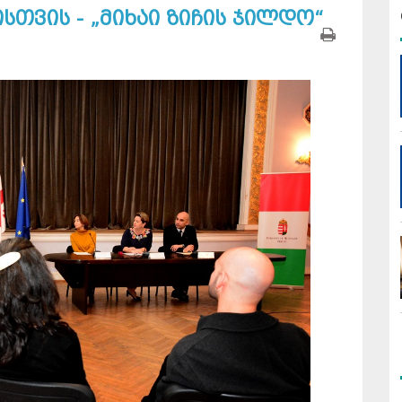
თვის - „მიხაი ზიჩის ჯილდო“