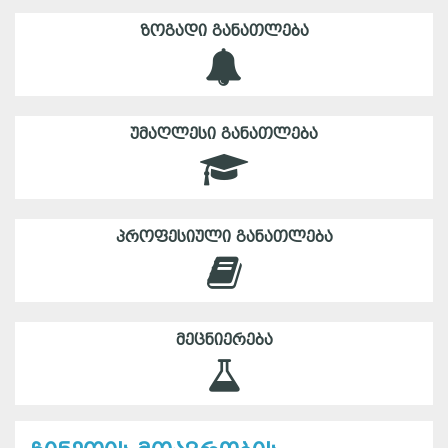
ᲖᲝᲒᲐᲓᲘ ᲒᲐᲜᲐᲗᲚᲔᲑᲐ
ᲣᲛᲐᲦᲚᲔᲡᲘ ᲒᲐᲜᲐᲗᲚᲔᲑᲐ
ᲞᲠᲝᲤᲔᲡᲘᲣᲚᲘ ᲒᲐᲜᲐᲗᲚᲔᲑᲐ
ᲛᲔᲪᲜᲘᲔᲠᲔᲑᲐ