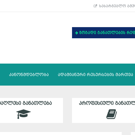
სასარგებლო ბმუ
ზოგადი განათლების რე
კანონმდებლობა
ადამიანური რესურსების მართვა
ᲛᲐᲦᲚᲔᲡᲘ ᲒᲐᲜᲐᲗᲚᲔᲑᲐ
ᲞᲠᲝᲤᲔᲡᲘᲣᲚᲘ ᲒᲐᲜᲐᲗᲚ