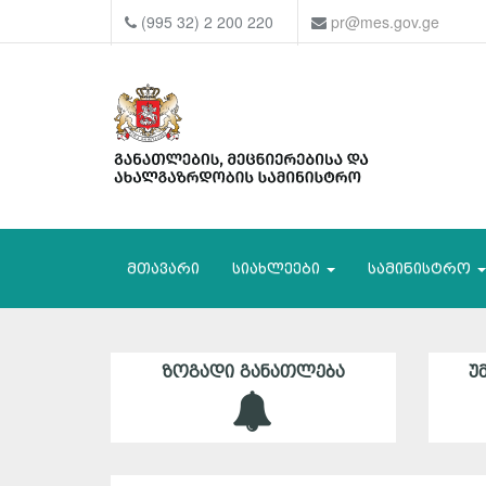
(995 32) 2 200 220
pr@mes.gov.ge
მთავარი
სიახლეები
სამინისტრო
ᲖᲝᲒᲐᲓᲘ ᲒᲐᲜᲐᲗᲚᲔᲑᲐ
Უ