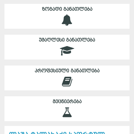
ᲖᲝᲒᲐᲓᲘ ᲒᲐᲜᲐᲗᲚᲔᲑᲐ
ᲣᲛᲐᲦᲚᲔᲡᲘ ᲒᲐᲜᲐᲗᲚᲔᲑᲐ
ᲞᲠᲝᲤᲔᲡᲘᲣᲚᲘ ᲒᲐᲜᲐᲗᲚᲔᲑᲐ
ᲛᲔᲪᲜᲘᲔᲠᲔᲑᲐ