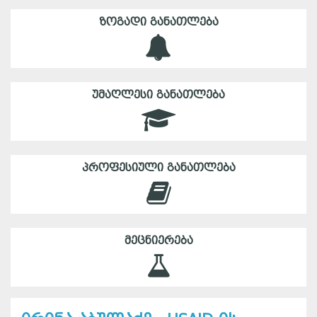
ᲖᲝᲒᲐᲓᲘ ᲒᲐᲜᲐᲗᲚᲔᲑᲐ
ᲣᲛᲐᲦᲚᲔᲡᲘ ᲒᲐᲜᲐᲗᲚᲔᲑᲐ
ᲞᲠᲝᲤᲔᲡᲘᲣᲚᲘ ᲒᲐᲜᲐᲗᲚᲔᲑᲐ
ᲛᲔᲪᲜᲘᲔᲠᲔᲑᲐ