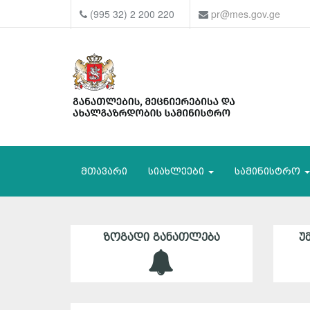
(995 32) 2 200 220
pr@mes.gov.ge
მთავარი
სიახლეები
სამინისტრო
ᲖᲝᲒᲐᲓᲘ ᲒᲐᲜᲐᲗᲚᲔᲑᲐ
Უ