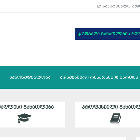
სასარგებლო ბმუ
ზოგადი განათლების რე
კანონმდებლობა
ადამიანური რესურსების მართვა
ᲛᲐᲦᲚᲔᲡᲘ ᲒᲐᲜᲐᲗᲚᲔᲑᲐ
ᲞᲠᲝᲤᲔᲡᲘᲣᲚᲘ ᲒᲐᲜᲐᲗᲚ