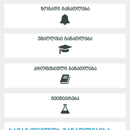
ᲖᲝᲒᲐᲓᲘ ᲒᲐᲜᲐᲗᲚᲔᲑᲐ
ᲣᲛᲐᲦᲚᲔᲡᲘ ᲒᲐᲜᲐᲗᲚᲔᲑᲐ
ᲞᲠᲝᲤᲔᲡᲘᲣᲚᲘ ᲒᲐᲜᲐᲗᲚᲔᲑᲐ
ᲛᲔᲪᲜᲘᲔᲠᲔᲑᲐ