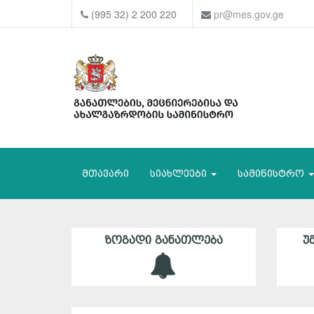
(995 32) 2 200 220
pr@mes.gov.ge
მთავარი
სიახლეები
სამინისტრო
ᲖᲝᲒᲐᲓᲘ ᲒᲐᲜᲐᲗᲚᲔᲑᲐ
Უ