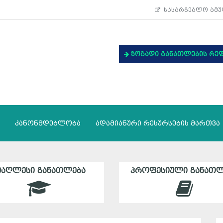
სასარგებლო ბმუ
ზოგადი განათლების რე
კანონმდებლობა
ადამიანური რესურსების მართვა
ᲛᲐᲦᲚᲔᲡᲘ ᲒᲐᲜᲐᲗᲚᲔᲑᲐ
ᲞᲠᲝᲤᲔᲡᲘᲣᲚᲘ ᲒᲐᲜᲐᲗᲚ