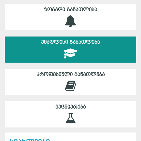
ᲖᲝᲒᲐᲓᲘ ᲒᲐᲜᲐᲗᲚᲔᲑᲐ
ᲣᲛᲐᲦᲚᲔᲡᲘ ᲒᲐᲜᲐᲗᲚᲔᲑᲐ
ᲞᲠᲝᲤᲔᲡᲘᲣᲚᲘ ᲒᲐᲜᲐᲗᲚᲔᲑᲐ
ᲛᲔᲪᲜᲘᲔᲠᲔᲑᲐ