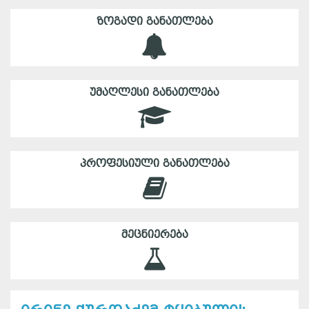
ᲖᲝᲒᲐᲓᲘ ᲒᲐᲜᲐᲗᲚᲔᲑᲐ
ᲣᲛᲐᲦᲚᲔᲡᲘ ᲒᲐᲜᲐᲗᲚᲔᲑᲐ
ᲞᲠᲝᲤᲔᲡᲘᲣᲚᲘ ᲒᲐᲜᲐᲗᲚᲔᲑᲐ
ᲛᲔᲪᲜᲘᲔᲠᲔᲑᲐ