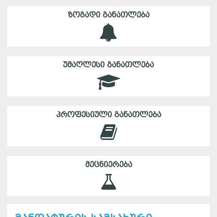
ᲖᲝᲒᲐᲓᲘ ᲒᲐᲜᲐᲗᲚᲔᲑᲐ
ᲣᲛᲐᲦᲚᲔᲡᲘ ᲒᲐᲜᲐᲗᲚᲔᲑᲐ
ᲞᲠᲝᲤᲔᲡᲘᲣᲚᲘ ᲒᲐᲜᲐᲗᲚᲔᲑᲐ
ᲛᲔᲪᲜᲘᲔᲠᲔᲑᲐ