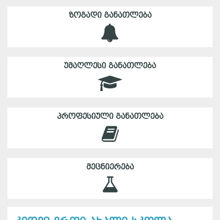
ᲖᲝᲒᲐᲓᲘ ᲒᲐᲜᲐᲗᲚᲔᲑᲐ
ᲣᲛᲐᲦᲚᲔᲡᲘ ᲒᲐᲜᲐᲗᲚᲔᲑᲐ
ᲞᲠᲝᲤᲔᲡᲘᲣᲚᲘ ᲒᲐᲜᲐᲗᲚᲔᲑᲐ
ᲛᲔᲪᲜᲘᲔᲠᲔᲑᲐ