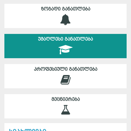
ᲖᲝᲒᲐᲓᲘ ᲒᲐᲜᲐᲗᲚᲔᲑᲐ
ᲣᲛᲐᲦᲚᲔᲡᲘ ᲒᲐᲜᲐᲗᲚᲔᲑᲐ
ᲞᲠᲝᲤᲔᲡᲘᲣᲚᲘ ᲒᲐᲜᲐᲗᲚᲔᲑᲐ
ᲛᲔᲪᲜᲘᲔᲠᲔᲑᲐ