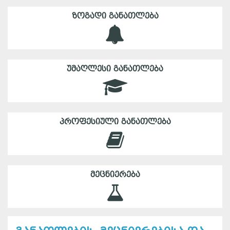
ᲖᲝᲒᲐᲓᲘ ᲒᲐᲜᲐᲗᲚᲔᲑᲐ
ᲣᲛᲐᲦᲚᲔᲡᲘ ᲒᲐᲜᲐᲗᲚᲔᲑᲐ
ᲞᲠᲝᲤᲔᲡᲘᲣᲚᲘ ᲒᲐᲜᲐᲗᲚᲔᲑᲐ
ᲛᲔᲪᲜᲘᲔᲠᲔᲑᲐ